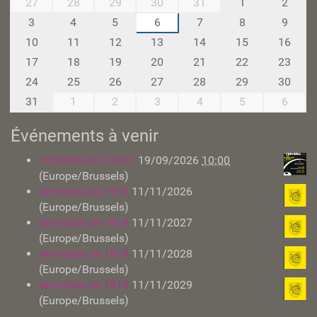
27
28
29
30
31
1
2
o
3
4
5
6
7
8
9
n
10
11
12
13
14
15
16
t
h
17
18
19
20
21
22
23
-
24
25
26
27
28
29
30
8
31
1
2
3
4
5
6
Événements à venir
TOURNOI DE FOOT
19/09/2026
10:00
(Europe/Brussels)
Armistice de 1918
11/11/2026
(Europe/Brussels)
Armistice de 1918
11/11/2027
(Europe/Brussels)
Armistice de 1918
11/11/2028
(Europe/Brussels)
Armistice de 1918
11/11/2029
(Europe/Brussels)