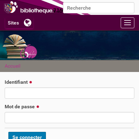
Chercher par
Recherche avancée…
Activ
Accueil
Identifiant
Mot de passe