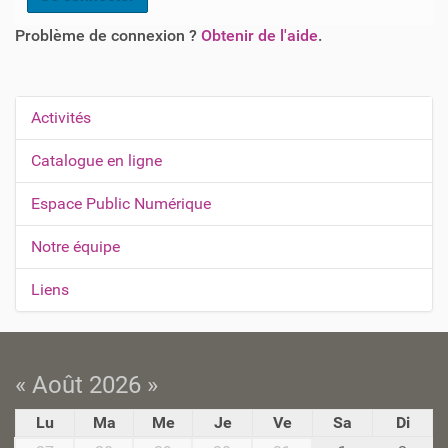
Problème de connexion ?
Obtenir de l'aide
.
Activités
N
a
Catalogue en ligne
v
Espace Public Numérique
i
g
Notre équipe
a
t
Liens
i
o
n
« Août 2026 »
Lu
Ma
Me
Je
Ve
Sa
Di
m