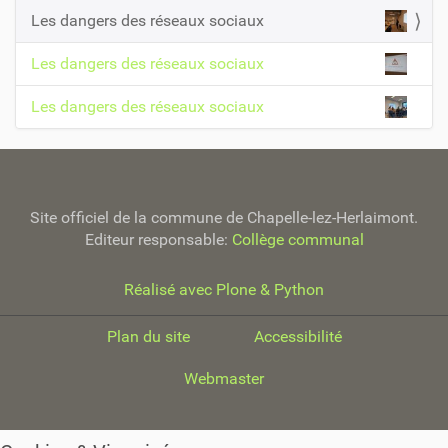
z
a
Les dangers des réseaux sociaux
p
v
o
Les dangers des réseaux sociaux
i
u
r
g
v
Les dangers des réseaux sociaux
a
o
i
t
r
i
l
o
'
Site officiel de la commune de Chapelle-lez-Herlaimont.
i
n
Editeur responsable:
Collège communal
m
a
g
Réalisé avec Plone & Python
e
d
Plan du site
Accessibilité
a
n
Webmaster
s
s
a
t