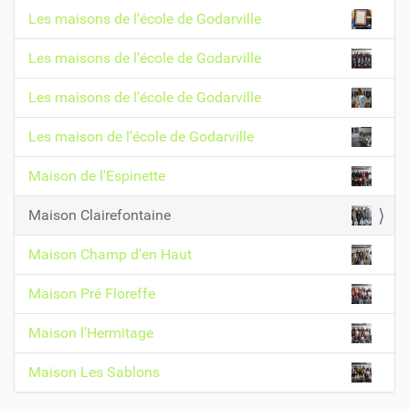
z
a
Les maisons de l'école de Godarville
p
v
o
Les maisons de l'école de Godarville
i
u
r
g
v
Les maisons de l'école de Godarville
a
o
i
t
Les maison de l'école de Godarville
r
i
l
Maison de l'Espinette
o
'
i
n
Maison Clairefontaine
m
a
Maison Champ d'en Haut
g
e
Maison Pré Floreffe
d
a
Maison l'Hermitage
n
s
s
Maison Les Sablons
a
t