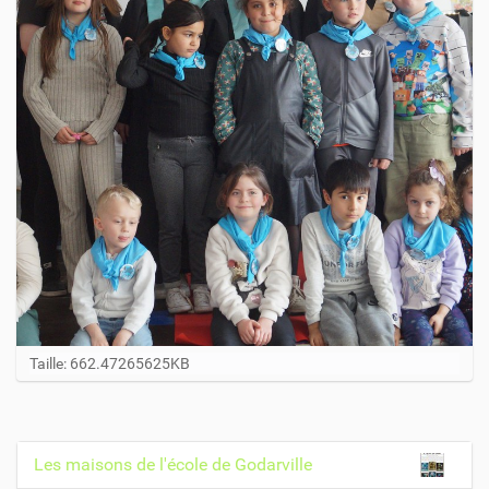
C
Taille: 662.47265625KB
l
i
q
u
Les maisons de l'école de Godarville
N
e