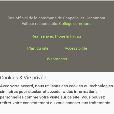
a
i
l
Site officiel de la commune de Chapelle-lez-Herlaimont.
l
Editeur responsable:
Collège communal
e
o
r
Réalisé avec Plone & Python
i
g
Plan du site
Accessibilité
i
n
Webmaster
a
l
e
…
Cookies & Vie privée
Avec votre accord, nous utilisons des cookies ou technologies
similaires pour stocker et accéder à des informations
personnelles comme votre visite sur ce site. Vous pouvez
retirer votre consentement ou vous opposer aux traitements
basés sur l'intérêt légitime à tout moment en cliquant sur
"Plus d'informations" ou dans notre politique de confidentialité