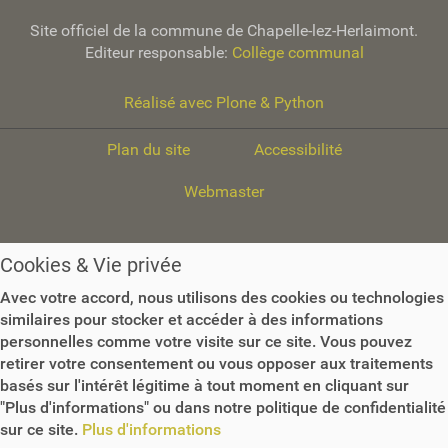
n
Site officiel de la commune de Chapelle-lez-Herlaimont.
s
Editeur responsable:
Collège communal
s
u
r
Réalisé avec Plone & Python
l
e
Plan du site
Accessibilité
d
o
Webmaster
c
u
m
Cookies & Vie privée
e
n
Avec votre accord, nous utilisons des cookies ou technologies
t
similaires pour stocker et accéder à des informations
personnelles comme votre visite sur ce site. Vous pouvez
retirer votre consentement ou vous opposer aux traitements
basés sur l'intérêt légitime à tout moment en cliquant sur
"Plus d'informations" ou dans notre politique de confidentialité
sur ce site.
Plus d'informations