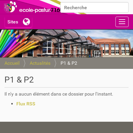
Chercher par
Recherche avancée…
Activ
Accueil
Actualités
P1 & P2
P1 & P2
Il n'y a aucun élément dans ce dossier pour l'instant.
A
Flux RSS
c
t
i
o