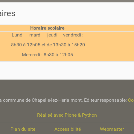
ires
Horaire scolaire
Lundi – mardi – jeudi – vendredi :
8h30 à 12h05 et de 13h30 à 15h20
Mercredi : 8h30 à 12h05
e la commune de Chapelle-lez-Herlaimont. Editeur responsable:
Co
Réalisé avec Plone & Python
Plan du site
Accessibilité
Webmaster