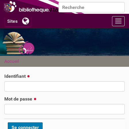
Chercher par
Recherche avancée…
Activ
Accueil
Identifiant
Mot de passe