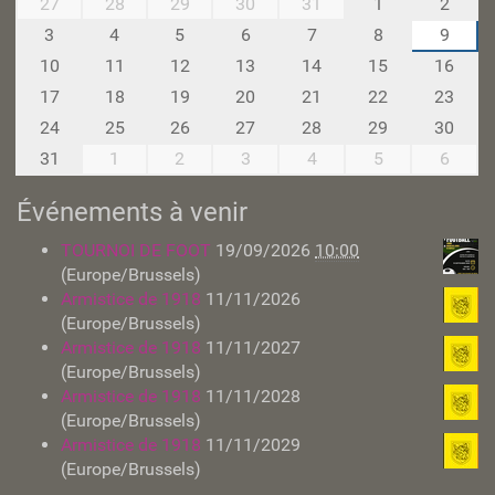
27
28
29
30
31
1
2
o
3
4
5
6
7
8
9
n
10
11
12
13
14
15
16
t
h
17
18
19
20
21
22
23
-
24
25
26
27
28
29
30
8
31
1
2
3
4
5
6
Événements à venir
TOURNOI DE FOOT
19/09/2026
10:00
(Europe/Brussels)
Armistice de 1918
11/11/2026
(Europe/Brussels)
Armistice de 1918
11/11/2027
(Europe/Brussels)
Armistice de 1918
11/11/2028
(Europe/Brussels)
Armistice de 1918
11/11/2029
(Europe/Brussels)