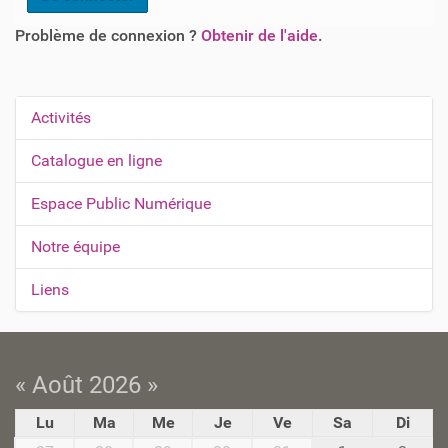
Problème de connexion ?
Obtenir de l'aide
.
Activités
N
a
Catalogue en ligne
v
Espace Public Numérique
i
g
Notre équipe
a
t
Liens
i
o
n
« Août 2026 »
Lu
Ma
Me
Je
Ve
Sa
Di
m