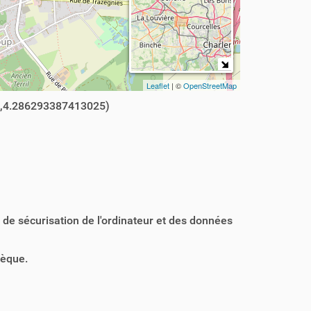
Leaflet
| ©
OpenStreetMap
,4.286293387413025)
e sécurisation de l'ordinateur et des données
hèque.