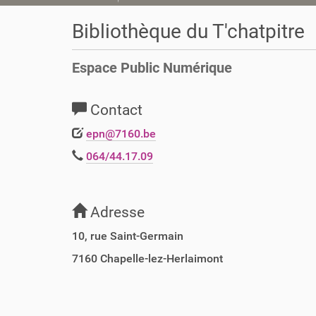
o
u
Bibliothèque du T'chatpitre
s
ê
Espace Public Numérique
t
e
s
Contact
i
c
epn@7160.be
i
064/44.17.09
:
Adresse
10, rue Saint-Germain
7160
Chapelle-lez-Herlaimont