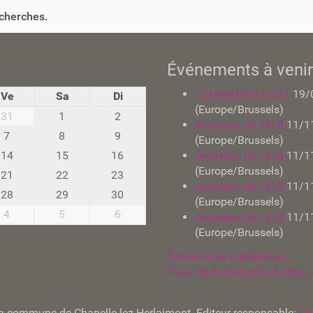
echerches.
Événements à venir
TOURNOI DE FOOT
19/
Ve
Sa
Di
(Europe/Brussels)
31
1
2
Armistice de 1918
11/1
7
8
9
(Europe/Brussels)
14
15
16
Armistice de 1918
11/1
(Europe/Brussels)
21
22
23
Armistice de 1918
11/1
28
29
30
(Europe/Brussels)
4
5
6
Armistice de 1918
11/1
(Europe/Brussels)
Événements précédents…
Tous les événements à venir…
e la commune de Chapelle-lez-Herlaimont. Editeur responsable:
Co