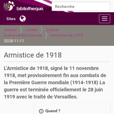
Chercher par
Recherche avancée…
Activ
Accueil
Loisirs
Culture
Événements culturels
Armistice de 1918
2028-11-11
Armistice de 1918
L’Armistice de 1918, signé le 11 novembre
1918, met provisoirement fin aux combats de
la Première Guerre mondiale (1914-1918) La
guerre est terminée officiellement le 28 juin
1919 avec le traité de Versailles.
h
Quand ?
t