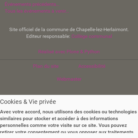
Événements précédents…
t
Tous les événements à venir…
.
b
e
Site officiel de la commune de Chapelle-lez-Herlaimont.
/
Editeur responsable:
Collège communal
l
o
Réalisé avec Plone & Python
i
s
i
Plan du site
Accessibilité
r
Webmaster
s
/
c
u
Cookies & Vie privée
l
Avec votre accord, nous utilisons des cookies ou technologies
t
similaires pour stocker et accéder à des informations
u
personnelles comme votre visite sur ce site. Vous pouvez
r
retirer votre consentement ou vous opposer aux traitements
e