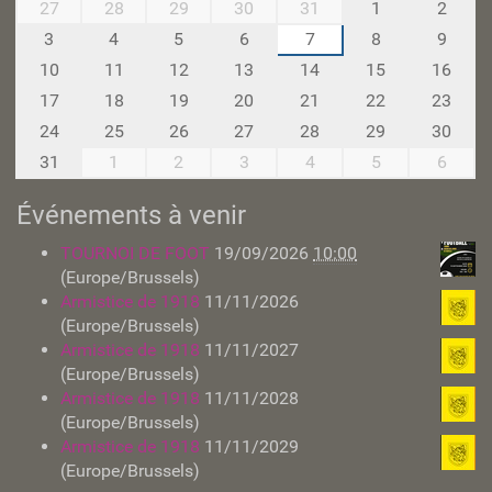
h
m
27
28
29
30
31
1
2
a
o
3
4
5
6
7
8
9
p
n
10
11
12
13
14
15
16
e
t
l
h
17
18
19
20
21
22
23
l
-
24
25
26
27
28
29
30
e
8
31
1
2
3
4
5
6
-
l
Événements à venir
e
z
TOURNOI DE FOOT
19/09/2026
10:00
-
(Europe/Brussels)
h
Armistice de 1918
11/11/2026
e
(Europe/Brussels)
r
Armistice de 1918
11/11/2027
l
(Europe/Brussels)
a
Armistice de 1918
11/11/2028
i
(Europe/Brussels)
m
Armistice de 1918
11/11/2029
o
(Europe/Brussels)
n