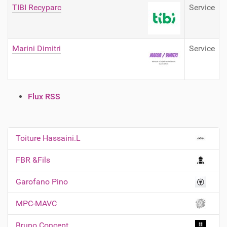
TIBI Recyparc
Service
Marini Dimitri
Service
A
Flux RSS
c
t
i
Toiture Hassaini.L
N
o
n
a
FBR &Fils
s
v
s
Garofano Pino
i
u
r
g
MPC-MAVC
l
a
e
t
Bruno Concept