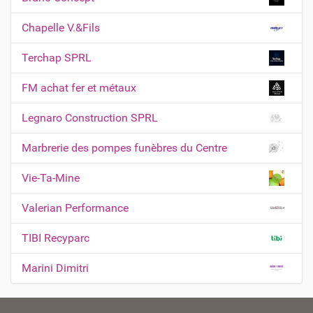
d
i
o
Chapelle V.&Fils
c
o
u
n
Terchap SPRL
m
e
FM achat fer et métaux
n
t
Legnaro Construction SPRL
Marbrerie des pompes funèbres du Centre
Vie-Ta-Mine
Valerian Performance
TIBI Recyparc
Marini Dimitri