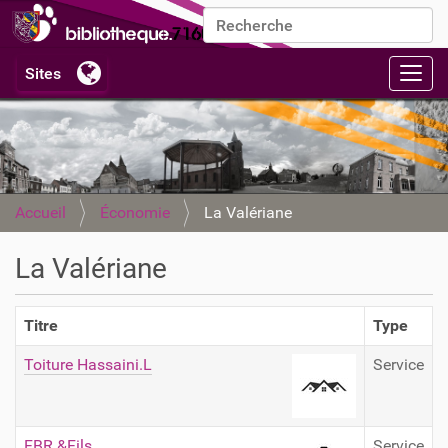
Chercher par
Recherche avancée…
Activ
Accueil
Économie
La Valériane
La Valériane
Titre
Type
Toiture Hassaini.L
Service
FBR &Fils
Service