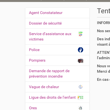
o
u
Tent
Agent Constatateur
s
N
ê
a
INFOR
Dossier de sécurité
t
v
e
Nos ser
Service d'assistance aux
i
s
Des ind
victimes
i
g
visant 
c
a
Police
i
ATTENT
t
l'admin
Pompiers
i
:
Nous vo
o
Demande de rapport de
Merci de rest
n
prévention incendie
En cas 
Vague de chaleur
Ligue des droits de l'enfant
Ores