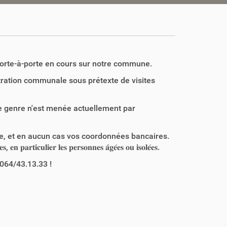
porte-à-porte en cours sur notre commune.
ration communale sous prétexte de visites
 genre n'est menée actuellement par
, et en aucun cas vos coordonnées bancaires.
𝐫𝐭𝐢𝐜𝐮𝐥𝐢𝐞𝐫 𝐥𝐞𝐬 𝐩𝐞𝐫𝐬𝐨𝐧𝐧𝐞𝐬 𝐚̂𝐠𝐞́𝐞𝐬 𝐨𝐮 𝐢𝐬𝐨𝐥𝐞́𝐞𝐬.
064/43.13.33 !