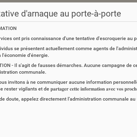
ative d'arnaque au porte-à-porte
MATION
vices ont pris connaissance d'une tentative d'escroquerie au 
ividus se présentent actuellement comme agents de l'administ
à l'économie d'énergie.
ION - Il s'agit de fausses démarches. Aucune campagne de ce
istration communale.
us invitons à ne communiquer aucune information personnelle
er vigilants et de 𝐩𝐚𝐫𝐭𝐚𝐠𝐞𝐫 𝐜𝐞𝐭𝐭𝐞 𝐢𝐧𝐟𝐨𝐫𝐦𝐚𝐭𝐢𝐨𝐧 𝐚𝐯𝐞𝐜 𝐯𝐨𝐬 𝐩𝐫𝐨𝐜𝐡𝐞𝐬, 𝐞𝐧 𝐩𝐚
de doute, appelez directement l’administration communale au