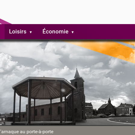
Loisirs
Économie
d'arnaque au porte-à-porte