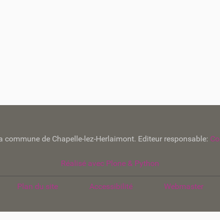
e la commune de Chapelle-lez-Herlaimont. Editeur responsable:
Co
Réalisé avec Plone & Python
Plan du site
Accessibilité
Webmaster