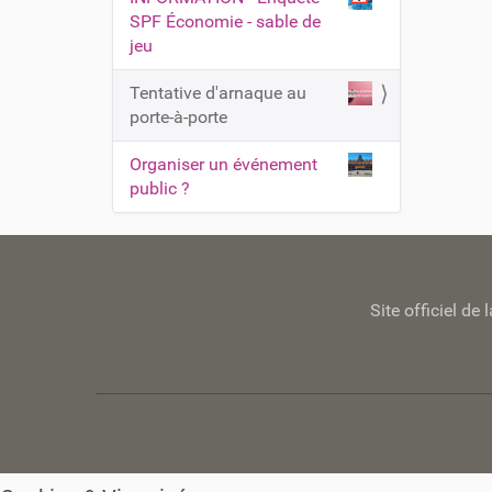
SPF Économie - sable de
jeu
Tentative d'arnaque au
porte-à-porte
Organiser un événement
public ?
Site officiel d