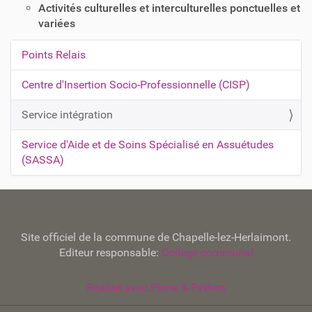
Activités culturelles et interculturelles ponctuelles et
variées
Points Relais
N
a
Centre d'Insertion Socio-Professionnelle (CISP)
v
Service intégration
i
g
Service d'Aide et de Soins Spécialisé en Assuétudes
a
(SASSA)
t
i
o
n
Site officiel de la commune de Chapelle-lez-Herlaimont.
Editeur responsable:
Collège communal
Réalisé avec Plone & Python