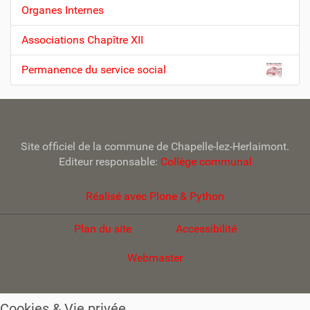
a
Organes Internes
v
Associations Chapître XII
i
g
Permanence du service social
a
t
i
o
Site officiel de la commune de Chapelle-lez-Herlaimont.
n
Editeur responsable:
Collège communal
Réalisé avec Plone & Python
Plan du site
Accessibilité
Webmaster
Cookies & Vie privée