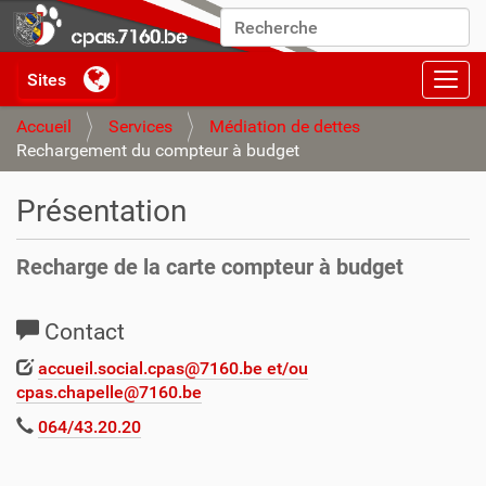
Chercher par
Recherche avancée…
Activ
Accueil
Services
Médiation de dettes
Rechargement du compteur à budget
Présentation
Recharge de la carte compteur à budget
Contact
accueil.social.cpas@7160.be et/ou
cpas.chapelle@7160.be
064/43.20.20