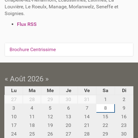
Louvière, Le Roeulx, Manage, Morlanwelz, Seneffe et
Soignies.
A
Flux RSS
c
t
i
Brochure Centrissime
N
o
n
a
s
v
s
i
« Août 2026 »
u
r
g
Lu
Ma
Me
Je
Ve
Sa
Di
l
a
m
e
27
28
29
30
31
1
2
t
o
d
3
4
5
6
7
8
9
i
n
o
10
11
12
13
14
15
16
t
c
o
h
17
18
19
20
21
22
23
u
n
-
m
24
25
26
27
28
29
30