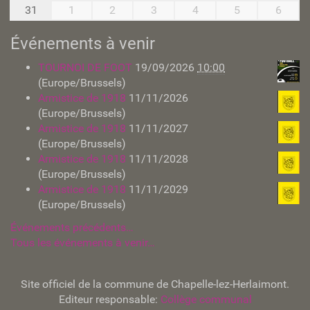
8
e
31
1
2
3
4
5
6
n
t
Événements à venir
TOURNOI DE FOOT
19/09/2026
10:00
(Europe/Brussels)
Armistice de 1918
11/11/2026
(Europe/Brussels)
Armistice de 1918
11/11/2027
(Europe/Brussels)
Armistice de 1918
11/11/2028
(Europe/Brussels)
Armistice de 1918
11/11/2029
(Europe/Brussels)
Événements précédents…
Tous les événements à venir…
Site officiel de la commune de Chapelle-lez-Herlaimont.
Editeur responsable:
Collège communal