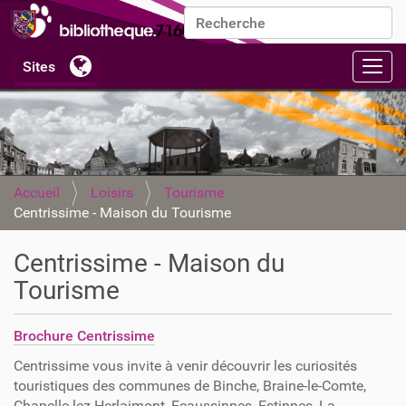
Chercher par
Recherche avancée…
Activ
Accueil
Loisirs
Tourisme
Centrissime - Maison du Tourisme
Centrissime - Maison du
Tourisme
Brochure Centrissime
Centrissime vous invite à venir découvrir les curiosités
touristiques des communes de Binche, Braine-le-Comte,
Chapelle-lez-Herlaimont, Ecaussinnes, Estinnes, La