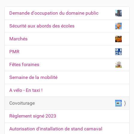
Demande d'occupation du domaine public
N
a
Sécurité aux abords des écoles
v
Marchés
i
g
PMR
a
t
Fêtes foraines
i
Semaine de la mobilité
o
n
A vélo - En taxi !
Covoiturage
Règlement signé 2023
Autorisation d'installation de stand carnaval