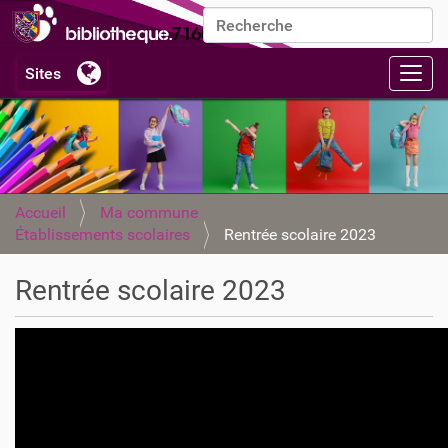
Chercher par
Recherche avancée…
Activ
Accueil
Ma commune
Établissements scolaires
Rentrée scolaire 2023
Rentrée scolaire 2023