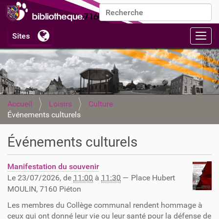
Chercher par
Recherche avancée…
Activ
Accueil
Loisirs
Culture
Événements culturels
Événements culturels
Manifestation du souvenir
Le
23/07/2026
, de
11:00
à
11:30
—
Place Hubert
MOULIN, 7160 Piéton
Les membres du Collège communal rendent hommage à
ceux qui ont donné leur vie ou leur santé pour la défense de