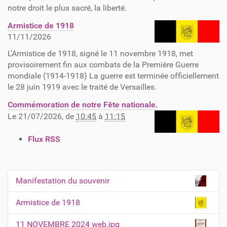
notre droit le plus sacré, la liberté.
Armistice de 1918
11/11/2026
L’Armistice de 1918, signé le 11 novembre 1918, met
provisoirement fin aux combats de la Première Guerre
mondiale (1914-1918) La guerre est terminée officiellement
le 28 juin 1919 avec le traité de Versailles.
Commémoration de notre Fête nationale.
Le
21/07/2026
, de
10:45
à
11:15
A
Flux RSS
c
t
i
Manifestation du souvenir
N
o
n
a
Armistice de 1918
s
v
s
11 NOVEMBRE 2024 web.jpg
i