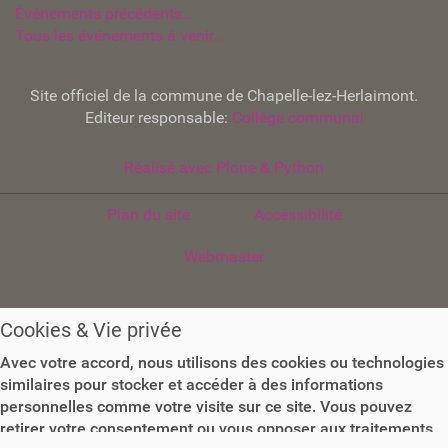
Événements précédents…
t
Tous les événements à venir…
.
b
e
Site officiel de la commune de Chapelle-lez-Herlaimont.
/
Editeur responsable:
Collège communal
l
o
Réalisé avec Plone & Python
i
s
i
Plan du site
Accessibilité
r
Webmaster
s
/
c
u
Cookies & Vie privée
l
Avec votre accord, nous utilisons des cookies ou technologies
t
similaires pour stocker et accéder à des informations
u
personnelles comme votre visite sur ce site. Vous pouvez
r
retirer votre consentement ou vous opposer aux traitements
e