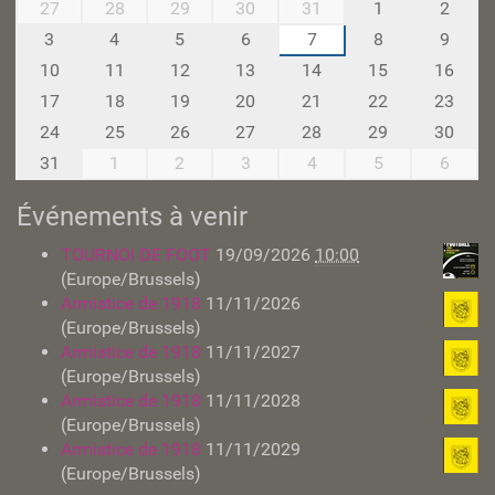
h
m
27
28
29
30
31
1
2
a
o
3
4
5
6
7
8
9
p
n
10
11
12
13
14
15
16
e
t
l
h
17
18
19
20
21
22
23
l
-
24
25
26
27
28
29
30
e
8
31
1
2
3
4
5
6
-
l
Événements à venir
e
z
TOURNOI DE FOOT
19/09/2026
10:00
-
(Europe/Brussels)
h
Armistice de 1918
11/11/2026
e
(Europe/Brussels)
r
Armistice de 1918
11/11/2027
l
(Europe/Brussels)
a
Armistice de 1918
11/11/2028
i
(Europe/Brussels)
m
Armistice de 1918
11/11/2029
o
(Europe/Brussels)
n