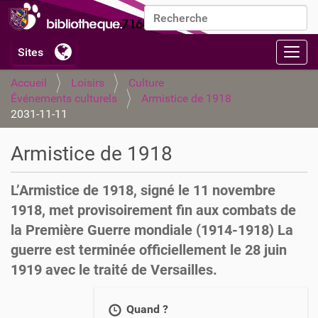
Chercher par
Recherche avancée…
Activ
Accueil
Loisirs
Culture
Événements culturels
Armistice de 1918
2031-11-11
Armistice de 1918
L’Armistice de 1918, signé le 11 novembre
1918, met provisoirement fin aux combats de
la Première Guerre mondiale (1914-1918) La
guerre est terminée officiellement le 28 juin
1919 avec le traité de Versailles.
h
Quand ?
t