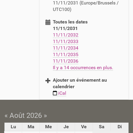
11/11/2031
(Europe/Brussels /
t
UTC100)
p
s
Toutes les dates
:
11/11/2031
/
11/11/2032
/
11/11/2033
b
11/11/2034
i
11/11/2035
b
11/11/2036
l
Il y a 14 occurrences en plus.
i
o
Ajouter un événement au
t
calendrier
h
iCal
e
q
u
e
« Août 2026 »
.
Lu
Ma
Me
Je
Ve
Sa
Di
c