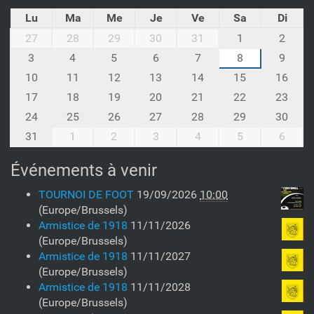
Lu
Ma
Me
Je
Ve
Sa
Di
m
27
28
29
30
31
1
2
o
3
4
5
6
7
8
9
n
10
11
12
13
14
15
16
t
h
17
18
19
20
21
22
23
-
24
25
26
27
28
29
30
8
31
1
2
3
4
5
6
Événements à venir
TOURNOI DE FOOT
19/09/2026
10:00
(Europe/Brussels)
Armistice de 1918
11/11/2026
(Europe/Brussels)
Armistice de 1918
11/11/2027
(Europe/Brussels)
Armistice de 1918
11/11/2028
(Europe/Brussels)