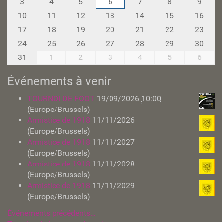
3
4
5
6
7
8
9
i
n
l
10
11
12
13
14
15
16
t
o
'
h
17
18
19
20
21
22
23
i
n
-
m
24
25
26
27
28
29
30
a
8
31
1
2
3
4
5
6
g
e
Événements à venir
d
a
TOURNOI DE FOOT
19/09/2026
10:00
n
(Europe/Brussels)
s
s
Armistice de 1918
11/11/2026
a
(Europe/Brussels)
t
Armistice de 1918
11/11/2027
a
(Europe/Brussels)
i
Armistice de 1918
11/11/2028
l
(Europe/Brussels)
l
Armistice de 1918
11/11/2029
e
(Europe/Brussels)
o
r
Événements précédents…
i