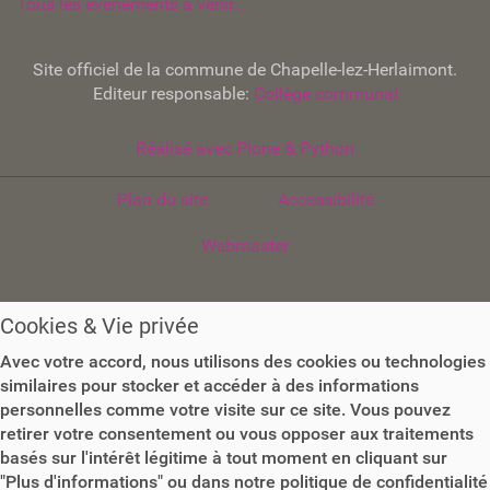
Tous les événements à venir…
g
i
n
Site officiel de la commune de Chapelle-lez-Herlaimont.
a
Editeur responsable:
Collège communal
l
e
…
Réalisé avec Plone & Python
Plan du site
Accessibilité
Webmaster
Cookies & Vie privée
Avec votre accord, nous utilisons des cookies ou technologies
similaires pour stocker et accéder à des informations
personnelles comme votre visite sur ce site. Vous pouvez
retirer votre consentement ou vous opposer aux traitements
basés sur l'intérêt légitime à tout moment en cliquant sur
"Plus d'informations" ou dans notre politique de confidentialité