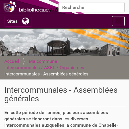
Chercher par
Recherche avancée…
Activ
Accueil
Ma commune
Intercommunales / ASBL / Organismes
Intercommunales - Assemblées générales
Intercommunales - Assemblées
générales
En cette période de l'année, plusieurs assemblées
générales se tiendront dans les diverses
intercommunales auxquelles la commune de Chapelle-