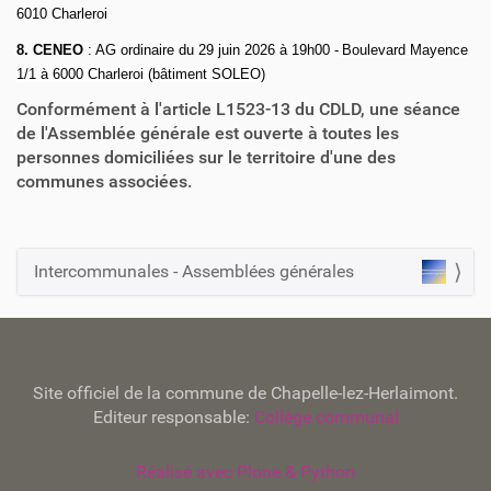
6010 Charleroi
8. CENEO
: AG ordinaire du 29 juin 2026 à 19h00 -
Boulevard Mayence
1/1 à 6000 Charleroi (bâtiment SOLEO)
Conformément à l'article L1523-13 du CDLD, une séance
de l'Assemblée générale est ouverte à toutes les
personnes domiciliées sur le territoire d'une des
communes associées.
Intercommunales - Assemblées générales
N
a
v
i
Site officiel de la commune de Chapelle-lez-Herlaimont.
g
Editeur responsable:
Collège communal
a
t
Réalisé avec Plone & Python