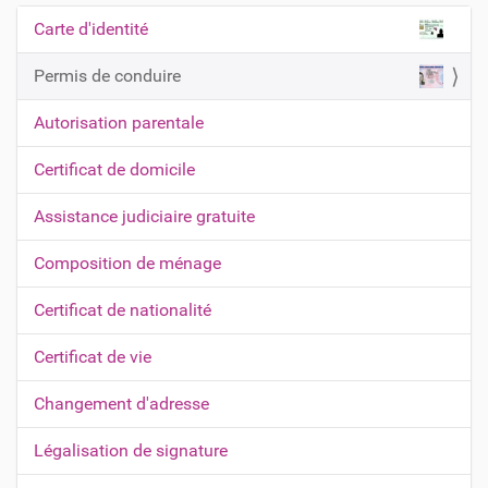
Carte d'identité
N
a
Permis de conduire
v
Autorisation parentale
i
g
Certificat de domicile
a
t
Assistance judiciaire gratuite
i
Composition de ménage
o
n
Certificat de nationalité
Certificat de vie
Changement d'adresse
Légalisation de signature