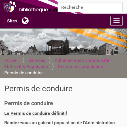
Chercher par
Recherche avancée…
Activ
Accueil
Services
Administration communale
État civil & Population
Démarches population
Permis de conduire
Permis de conduire
Permis de conduire
Le Permis de conduire définitif
Rendez-vous au guichet population de l'Administration