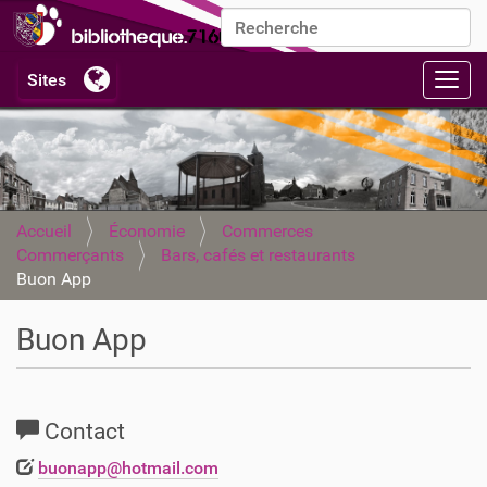
Chercher par
Recherche avancée…
Activ
Accueil
Économie
Commerces
Commerçants
Bars, cafés et restaurants
Buon App
Buon App
Contact
buonapp@hotmail.com