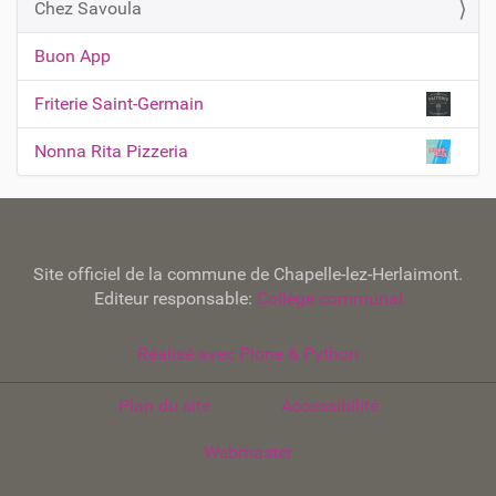
Chez Savoula
i
g
Buon App
a
t
Friterie Saint-Germain
i
Nonna Rita Pizzeria
o
n
Site officiel de la commune de Chapelle-lez-Herlaimont.
Editeur responsable:
Collège communal
Réalisé avec Plone & Python
Plan du site
Accessibilité
Webmaster