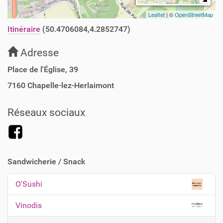
Leaflet
| ©
OpenStreetMap
Itinéraire
(50.4706084,4.2852747)
Adresse
Place de l'Église, 39
7160
Chapelle-lez-Herlaimont
Réseaux sociaux
Sandwicherie / Snack
O'Sushi
N
a
Vinodis
v