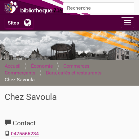
Chercher par
Recherche avancée…
Activ
Accueil
Économie
Commerces
Commerçants
Bars, cafés et restaurants
Chez Savoula
Chez Savoula
Contact
0475566234